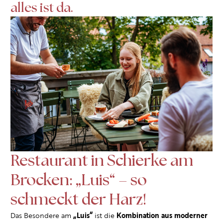
alles ist da.
Restaurant in Schierke am
Brocken: „Luis“ – so
schmeckt der Harz!
Das Besondere am
„Luis“
ist die
Kombination aus moderner