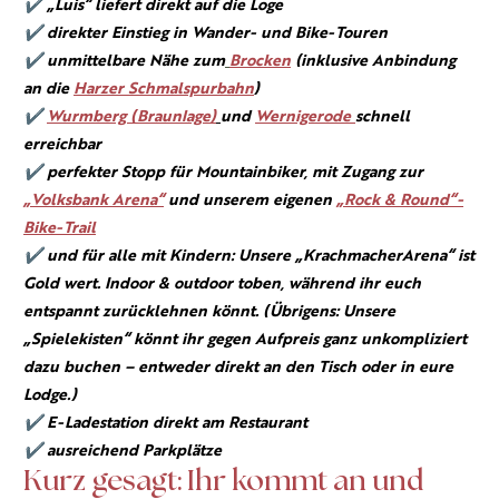
✔ „Luis“ liefert direkt auf die Loge
✔ direkter Einstieg in Wander- und Bike-Touren
✔ unmittelbare Nähe zum
Brocken
(inklusive Anbindung
an die
Harzer Schmalspurbahn
)
✔
Wurmberg (Braunlage)
und
Wernigerode
schnell
erreichbar
✔ perfekter Stopp für Mountainbiker, mit Zugang zur
„Volksbank Arena“
und unserem eigenen
„Rock & Round“-
Bike-Trail
✔ und für alle mit Kindern: Unsere „KrachmacherArena“ ist
Gold wert. Indoor & outdoor toben, während ihr euch
entspannt zurücklehnen könnt. (Übrigens: Unsere
„Spielekisten“ könnt ihr gegen Aufpreis ganz unkompliziert
dazu buchen – entweder direkt an den Tisch oder in eure
Lodge.)
✔ E-Ladestation direkt am Restaurant
✔ ausreichend Parkplätze
Kurz gesagt: Ihr kommt an und