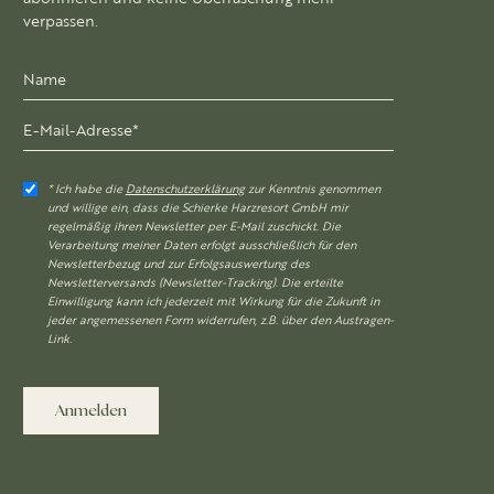
verpassen.
* Ich habe die
Datenschutzerklärung
zur Kenntnis genommen
und willige ein, dass die Schierke Harzresort GmbH mir
regelmäßig ihren Newsletter per E-Mail zuschickt. Die
Verarbeitung meiner Daten erfolgt ausschließlich für den
Newsletterbezug und zur Erfolgsauswertung des
Newsletterversands (Newsletter-Tracking). Die erteilte
Einwilligung kann ich jederzeit mit Wirkung für die Zukunft in
jeder angemessenen Form widerrufen, z.B. über den Austragen-
Link.
Anmelden