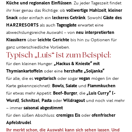
Küche und regionalen Einflüssen
. Zu jeder Tageszeit findet
ihr hier genau das Richtige: ob
vollwertige Mahlzeit
,
kleiner
Snack
oder einfach ein
leckeres Getränk
. Sowohl
Gäste des
HARZRESORTS
als auch
Tagesgäste
erwartet eine
abwechslungsreiche Auswahl – von
neu interpretierten
Klassikern
über
leichte Gerichte
bis hin zu Optionen für
ganz unterschiedliche Vorlieben.
Typisch „Luis“ ist zum Beispiel:
für den kleinen Hunger:
„Hackus & Knieste“ mit
Thymiankartoffeln
oder eine
herzhafte „Soljanka“
für alle, die es
vegetarisch
oder sogar
vegan
mögen (in der
Karte gekennzeichnet):
Bowls, Salate
und
Flammkuchen
für etwas mehr Appetit:
Beef-Burger
, die
„Luis Curry“ (-
Wurst)
,
Schnitzel
,
Pasta
oder
Wildragout
und noch viel mehr
– immer
saisonal abgestimmt
für den süßen Abschluss:
cremiges Eis
oder
ofenfrischer
Apfelstrudel
Ihr merkt schon, die Auswahl kann sich sehen lassen. Und