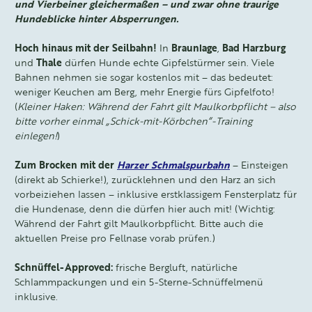
und Vierbeiner gleichermaßen – und zwar ohne traurige
Hundeblicke hinter Absperrungen.
Hoch hinaus mit der Seilbahn!
In
Braunlage
,
Bad Harzburg
und
Thale
dürfen Hunde echte Gipfelstürmer sein. Viele
Bahnen nehmen sie sogar kostenlos mit – das bedeutet:
weniger Keuchen am Berg, mehr Energie fürs Gipfelfoto!
(
Kleiner Haken: Während der Fahrt gilt Maulkorbpflicht – also
bitte vorher einmal „Schick-mit-Körbchen“-Training
einlegen!
)
Zum Brocken mit der
Harzer Schmalspurbahn
– Einsteigen
(direkt ab Schierke!), zurücklehnen und den Harz an sich
vorbeiziehen lassen – inklusive erstklassigem Fensterplatz für
die Hundenase, denn die dürfen hier auch mit! (Wichtig:
Während der Fahrt gilt Maulkorbpflicht. Bitte auch die
aktuellen Preise pro Fellnase vorab prüfen.)
Schnüffel-Approved:
frische Bergluft, natürliche
Schlammpackungen und ein 5-Sterne-Schnüffelmenü
inklusive.