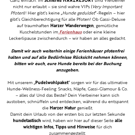
Ganz einfach: Im
Schierke HARZRESORT
sind Vierbeiner
nicht nur erlaubt – sie sind wahre VIPs (
Very Important
Pfoten
)! Hier gibt’s keine „
Hunde geduldet
“-Regeln – hier
gibt’s Gleichberechtigung für alle Pfoten! Ob Gassi-Deluxe
auf traumhaften
Harzer Wanderwegen
, gemütliche
Kuschelstunden im
Ferienhaus
oder eine kleine
Leckerlipause zwischendurch – wir haben an alles gedacht.
Damit wir auch weiterhin einige Ferienhäuser pfotenfrei
halten und auf alle Bedürfnisse Rücksicht nehmen können,
bitten wir euch, eure Hunde bereits bei der Buchung
anzugeben.
Mit unserem „
Pudelwohlpaket
“ sorgen wir für das ultimative
Hunde-Wellness-Feeling: Snacks, Näpfe, Gassi-Glamour & Co.
– alles da! Und das Beste? Dein Vierbeiner kann sich
austoben, schnüffeln und entdecken, während du entspannt
die
Harzer Natur
genießt.
Damit dein Urlaub von der ersten bis zur letzten Sekunde
hundetastisch
wird, haben wir hier auf dieser Seite
alle
wichtigen Infos, Tipps und Hinweise
für dich
zusammengestellt: